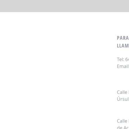
PARA
LLAM
Tel: 
Email
Ofic
Calle
Úrsul
Expo
Calle
de Ac