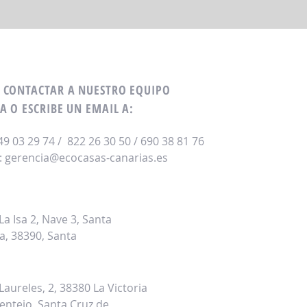
 CONTACTAR A NUESTRO EQUIPO
A O ESCRIBE UN EMAIL A:
649 03 29 74 / 822 26 30 50 / 690 38 81 76
:
gerencia@ecocasas-canarias.es
inas Técnicas y Almacén
 La Isa 2, Nave 3, Santa
a, 38390, Santa
sicion Norte
 Laureles, 2, 38380 La Victoria
entejo, Santa Cruz de