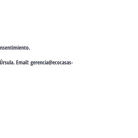
consentimiento.
 Úrsula. Email:
gerencia@ecocasas-