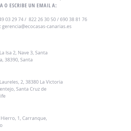
A O ESCRIBE UN EMAIL A:
649 03 29 74 / 822 26 30 50 / 690 38 81 76
:
gerencia@ecocasas-canarias.es
inas Técnicas y Almacén
 La Isa 2, Nave 3, Santa
a, 38390, Santa
sicion Norte
 Laureles, 2, 38380 La Victoria
entejo, Santa Cruz de
ife
sicion Toledo
. Hierro, 1, Carranque,
do