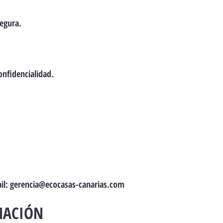
segura.
onfidencialidad.
il:
gerencia@ecocasas-canarias.com
MACIÓN