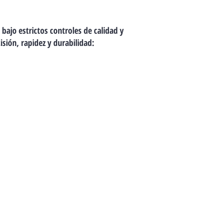
bajo estrictos controles de calidad y
isión, rapidez y durabilidad:
Reforzado
Se refuerza el
hormigón para
aumentar su
resistencia frente al
paso del tiempo y las
inclemencias del clima,
prolongando así la vida
útil de la vivienda.