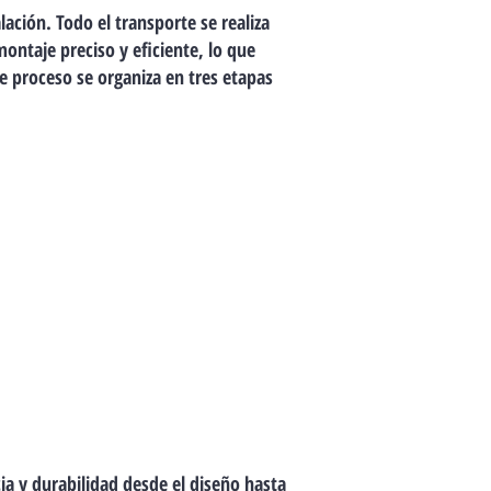
lación. Todo el transporte se realiza
montaje preciso y eficiente, lo que
e proceso se organiza en tres etapas
Acabado
Se refuerza el
hormigón para
aumentar su
resistencia frente al
paso del tiempo y las
inclemencias del clima,
prolongando así la vida
útil de la vivienda.
cia y durabilidad desde el diseño hasta