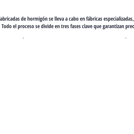
abricadas de hormigón se lleva a cabo en fábricas especializadas, 
 Todo el proceso se divide en tres fases clave que garantizan prec
Fabricación
Se emplea tecnología
de precisión para
moldear el hormigón
con exactitud, lo que
permite una instalación
rápida y eficiente en el
terreno definitivo.