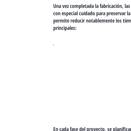
Una vez completada la fabricación, las 
con especial cuidado para preservar la 
permite reducir notablemente los tiem
principales:
Entrega
Se define desde la
distribución interior
hasta los aspectos
técnicos, asegurando
funcionalidad,
estética y
cumplimiento
normativo.
En cada fase del proyecto, se planific