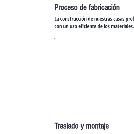
Proceso de fabricación
La construcción de nuestras casas pref
con un uso eficiente de los materiales.
Estructura
Se define desde la
distribución interior
hasta los aspectos
técnicos, asegurando
funcionalidad,
estética y
cumplimiento
normativo.
Traslado y montaje