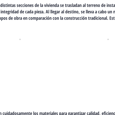
distintas secciones de la vivienda se trasladan al terreno de insta
integridad de cada pieza. Al llegar al destino, se lleva a cabo un 
pos de obra en comparación con la construcción tradicional. Est
Ensamblado
Se emplea tecnología
de precisión para
moldear el hormigón
con exactitud, lo que
permite una instalación
rápida y eficiente en el
terreno definitivo.
an cuidadosamente los materiales para garantizar calidad, eficien