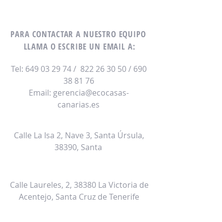
PARA CONTACTAR A NUESTRO EQUIPO
LLAMA O ESCRIBE UN EMAIL A:
Tel:
649 03 29 74
/
822 26 30 50
/
690
38 81 76
Email:
gerencia@ecocasas-
canarias.es
Oficinas Técnicas y Almacén
Calle La Isa 2, Nave 3, Santa Úrsula,
38390, Santa
Exposicion Norte
Calle Laureles, 2, 38380 La Victoria de
Acentejo, Santa Cruz de Tenerife
Exposicion Toledo